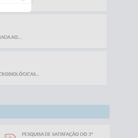
S DE FORMA...
ADA AO...
CROBIOLÓGICAS...
PESQUISA DE SATISFAÇÃO DO 3º