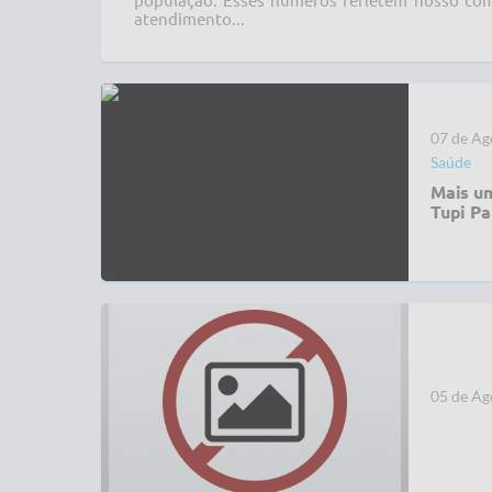
população. Esses números refletem nosso co
atendimento...
07 de Ag
Saúde
Mais u
Tupi Pa
05 de Ag