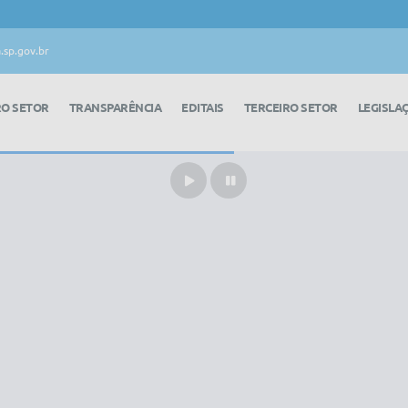
.sp.gov.br
RO SETOR
TRANSPARÊNCIA
EDITAIS
TERCEIRO SETOR
LEGISLA
Play
Pause