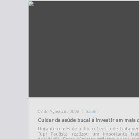
LEIA MAIS
07 de Agosto de 2026
Saúde
Cuidar da saúde bucal é investir em mais 
Durante o mês de julho, o Centro de Tratame
Tupi Paulista realizou um importante tr